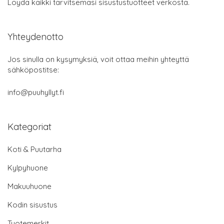
Löydä kaikki tarvitsemasi sisustustuotteet verkosta.
Yhteydenotto
Jos sinulla on kysymyksiä, voit ottaa meihin yhteyttä
sähköpostitse:
info@puuhyllyt.fi
Kategoriat
Koti & Puutarha
Kylpyhuone
Makuuhuone
Kodin sisustus
Tuotemerkit