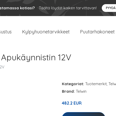
ustamassa kotiasi?
Täältä löydät kaiken tarvittavan!
PYYDÄ
sustus
Kylpyhuonetarvikkeet
Puutarhakoneet
0 Apukäynnistin 12V
12V
Kategoriat:
Tuotemerkit
,
Telw
Brand:
Telwin
482.2 EUR