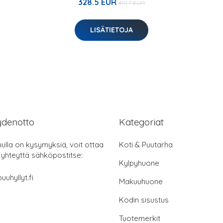
328.5 EUR
410.7 EUR
LISÄTIETOJA
ydenotto
Kategoriat
nulla on kysymyksiä, voit ottaa
Koti & Puutarha
 yhteyttä sähköpostitse:
Kylpyhuone
uuhyllyt.fi
Makuuhuone
Kodin sisustus
Tuotemerkit