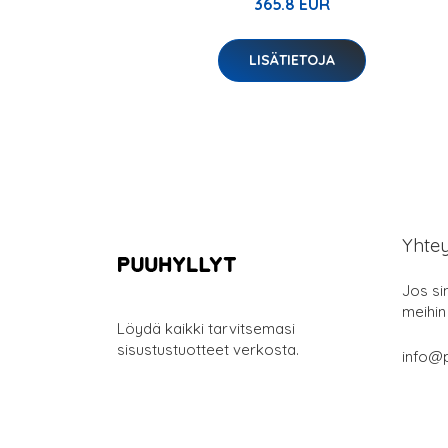
365.8 EUR
LISÄTIETOJA
Yhte
Jos si
meihin
Löydä kaikki tarvitsemasi
sisustustuotteet verkosta.
info@p