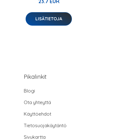
23.7 EUR
LISÄTIETOJA
Pikalinkit
Blogi
Ota yhteyttä
Käyttöehdot
Tietosuojakäytäntö
Sivukartta