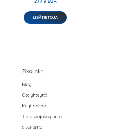
277.9 EUR
LISÄTIETOJA
Pikalinkit
Blogi
Ota yhteyttä
Käyttöehdot
Tietosuojakäytäntö
Sivukartta