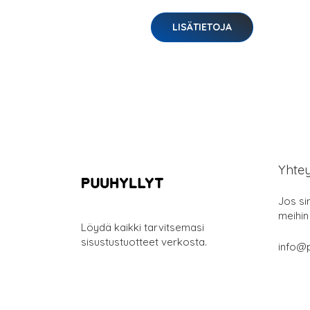
LISÄTIETOJA
Yhte
Jos si
meihin
Löydä kaikki tarvitsemasi
sisustustuotteet verkosta.
info@p