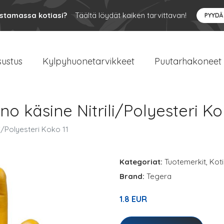
ustamassa kotiasi?
Täältä löydät kaiken tarvittavan!
PYYDÄ
sustus
Kylpyhuonetarvikkeet
Puutarhakoneet
 käsine Nitrili/Polyesteri Ko
i/Polyesteri Koko 11
Kategoriat:
Tuotemerkit
,
Koti
Brand:
Tegera
1.8 EUR