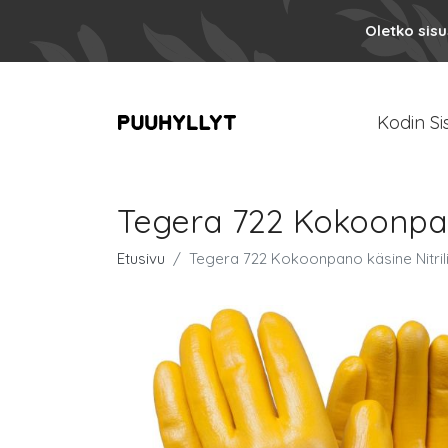
Oletko sis
Kodin Si
Tegera 722 Kokoonpano
Etusivu
Tegera 722 Kokoonpano käsine Nitril