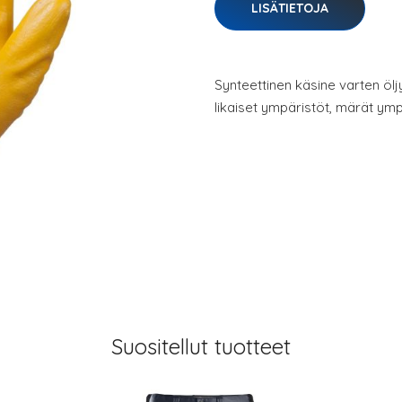
LISÄTIETOJA
Synteettinen käsine varten ölj
likaiset ympäristöt, märät ymp
Suositellut tuotteet