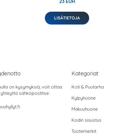
23 EUR
LISÄTIETOJA
ydenotto
Kategoriat
nulla on kysymyksiä, voit ottaa
Koti & Puutarha
 yhteyttä sähköpostitse:
Kylpyhuone
uuhyllyt.fi
Makuuhuone
Kodin sisustus
Tuotemerkit