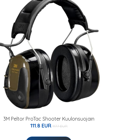
3M Peltor ProTac Shooter Kuulonsuojain
111.8 EUR
117.7 EUR