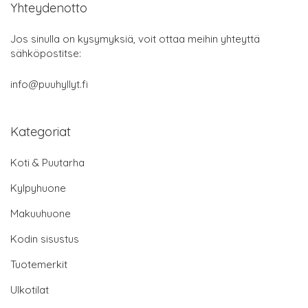
Yhteydenotto
Jos sinulla on kysymyksiä, voit ottaa meihin yhteyttä
sähköpostitse:
info@puuhyllyt.fi
Kategoriat
Koti & Puutarha
Kylpyhuone
Makuuhuone
Kodin sisustus
Tuotemerkit
Ulkotilat