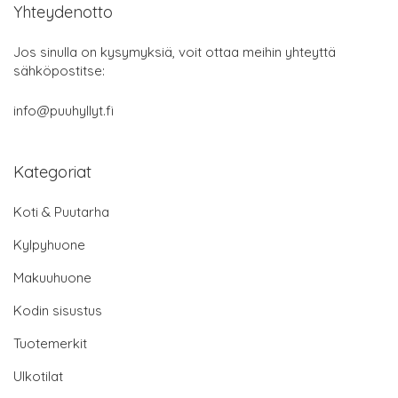
Yhteydenotto
Jos sinulla on kysymyksiä, voit ottaa meihin yhteyttä
sähköpostitse:
info@puuhyllyt.fi
Kategoriat
Koti & Puutarha
Kylpyhuone
Makuuhuone
Kodin sisustus
Tuotemerkit
Ulkotilat