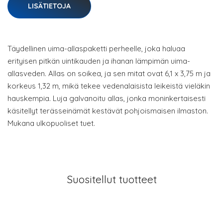
LISÄTIETOJA
Täydellinen uima-allaspaketti perheelle, joka haluaa
erityisen pitkän uintikauden ja ihanan lämpimän uima-
allasveden. Allas on soikea, ja sen mitat ovat 6,1 x 3,75 m ja
korkeus 1,32 m, mikä tekee vedenalaisista leikeistä vieläkin
hauskempia. Luja galvanoitu allas, jonka moninkertaisesti
käsitellyt terässeinämät kestävät pohjoismaisen ilmaston.
Mukana ulkopuoliset tuet.
Suositellut tuotteet