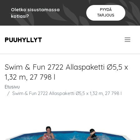
Oletko sisustamassa
PYYDÄ
TARJOUS
kotiasi?
.
Swim & Fun 2722 Allaspaketti Ø5,5 x
1,32 m, 27 798 l
Etusivu
Swim & Fun 2722 Allaspaketti Ø5,5 x 1,32 m, 27 798 l