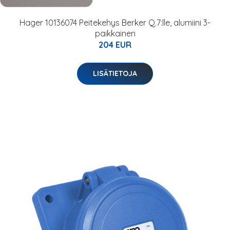
Hager 10136074 Peitekehys Berker Q.7:lle, alumiini 3-
paikkainen
204 EUR
LISÄTIETOJA