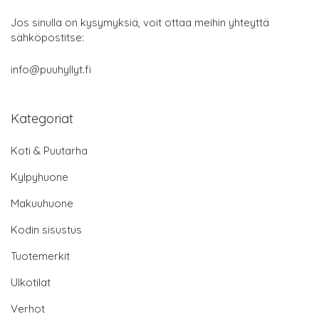
Jos sinulla on kysymyksiä, voit ottaa meihin yhteyttä
sähköpostitse:
info@puuhyllyt.fi
Kategoriat
Koti & Puutarha
Kylpyhuone
Makuuhuone
Kodin sisustus
Tuotemerkit
Ulkotilat
Verhot