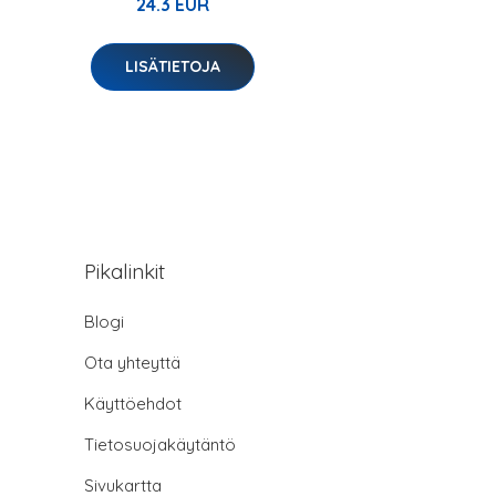
24.3 EUR
LISÄTIETOJA
Pikalinkit
Blogi
Ota yhteyttä
Käyttöehdot
Tietosuojakäytäntö
Sivukartta