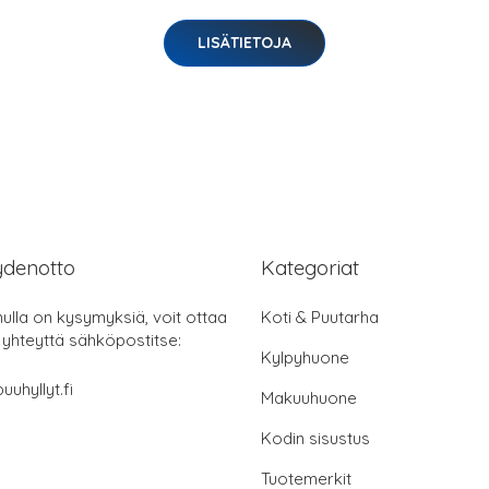
LISÄTIETOJA
ydenotto
Kategoriat
nulla on kysymyksiä, voit ottaa
Koti & Puutarha
 yhteyttä sähköpostitse:
Kylpyhuone
uuhyllyt.fi
Makuuhuone
Kodin sisustus
Tuotemerkit