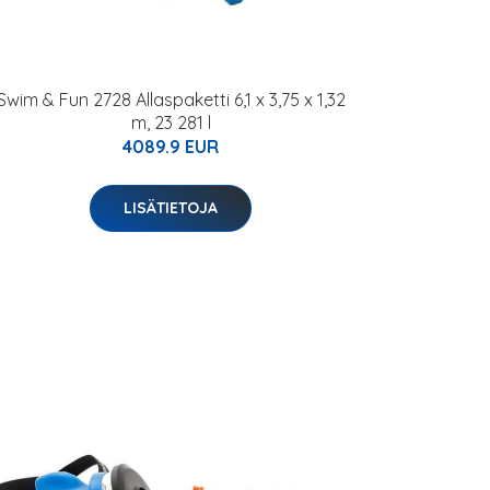
Swim & Fun 2728 Allaspaketti 6,1 x 3,75 x 1,32
m, 23 281 l
4089.9 EUR
LISÄTIETOJA