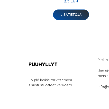
2.5 EUR
LISÄTIETOJA
Yhte
Jos si
meihin
Löydä kaikki tarvitsemasi
sisustustuotteet verkosta.
info@p