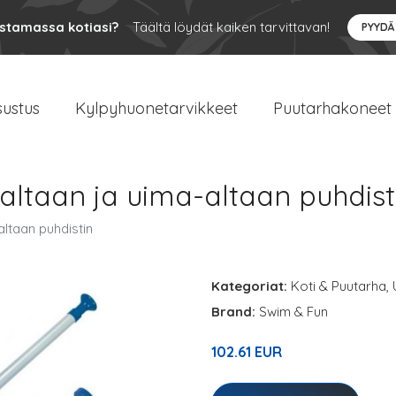
ustamassa kotiasi?
Täältä löydät kaiken tarvittavan!
PYYDÄ
sustus
Kylpyhuonetarvikkeet
Puutarhakoneet
altaan ja uima-altaan puhdist
ltaan puhdistin
Kategoriat:
Koti & Puutarha
,
Brand:
Swim & Fun
102.61 EUR