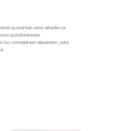
distin puutarhan uima-altaiden ja
poon puhdistukseen.
o luo voimakkaan alipaineen, joka
ä.