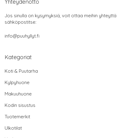
Yhteydenotto
Jos sinulla on kysymyksiä, voit ottaa meihin yhteyttä
sähköpostitse:
info@puuhyllyt.fi
Kategoriat
Koti & Puutarha
Kylpyhuone
Makuuhuone
Kodin sisustus
Tuotemerkit
Ulkotilat