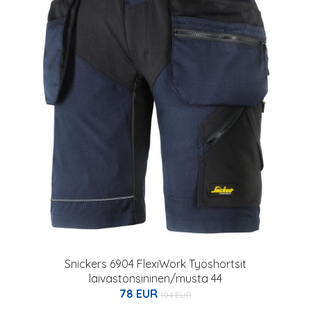
Snickers 6904 FlexiWork Työshortsit
laivastonsininen/musta 44
78 EUR
104 EUR