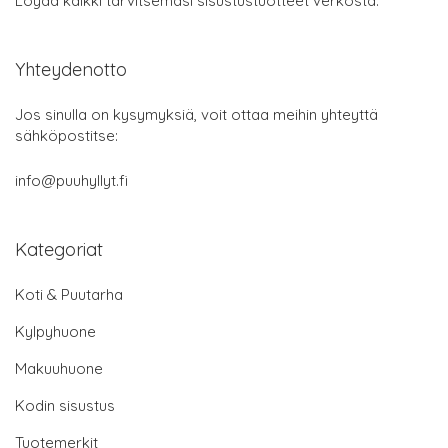
Löydä kaikki tarvitsemasi sisustustuotteet verkosta.
Yhteydenotto
Jos sinulla on kysymyksiä, voit ottaa meihin yhteyttä
sähköpostitse:
info@puuhyllyt.fi
Kategoriat
Koti & Puutarha
Kylpyhuone
Makuuhuone
Kodin sisustus
Tuotemerkit