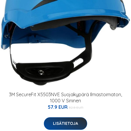
3M SecureFit X5503NVE Suojakypärä Ilmastoimaton,
1000 V Sininen
57.9 EUR
82.8 EUR
LISÄTIETOJA