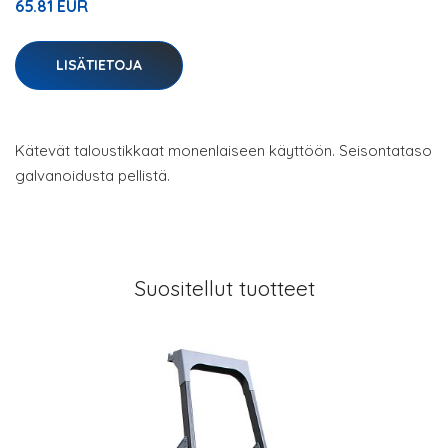
65.81 EUR
LISÄTIETOJA
Kätevät taloustikkaat monenlaiseen käyttöön. Seisontataso
galvanoidusta pellistä.
Suositellut tuotteet