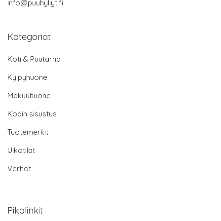
info@puuhyllyt.fi
Kategoriat
Koti & Puutarha
Kylpyhuone
Makuuhuone
Kodin sisustus
Tuotemerkit
Ulkotilat
Verhot
Pikalinkit