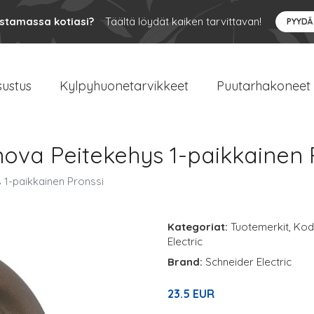
ustamassa kotiasi?
Täältä löydät kaiken tarvittavan!
PYYDÄ
sustus
Kylpyhuonetarvikkeet
Puutarhakoneet
nova Peitekehys 1-paikkainen 
 1-paikkainen Pronssi
Kategoriat:
Tuotemerkit
,
Kodi
Electric
Brand:
Schneider Electric
23.5 EUR