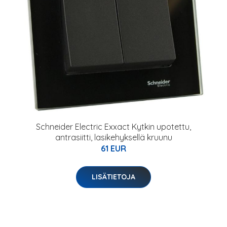
Schneider Electric Exxact Kytkin upotettu,
antrasiitti, lasikehyksellä kruunu
61 EUR
LISÄTIETOJA