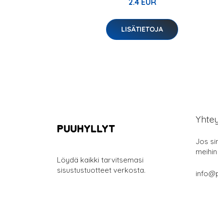
2.4 EUR
LISÄTIETOJA
Yhte
Jos si
meihin
Löydä kaikki tarvitsemasi
sisustustuotteet verkosta.
info@p