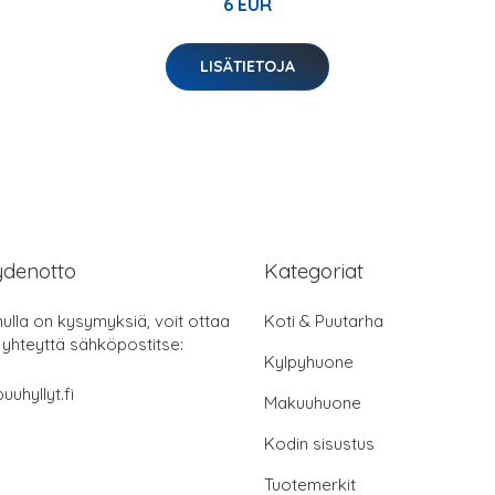
6 EUR
LISÄTIETOJA
ydenotto
Kategoriat
nulla on kysymyksiä, voit ottaa
Koti & Puutarha
 yhteyttä sähköpostitse:
Kylpyhuone
uuhyllyt.fi
Makuuhuone
Kodin sisustus
Tuotemerkit