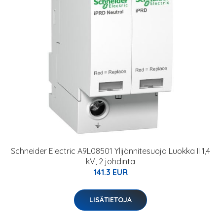
Schneider Electric A9L08501 Ylijännitesuoja Luokka II 1,4
kV, 2 johdinta
141.3 EUR
LISÄTIETOJA