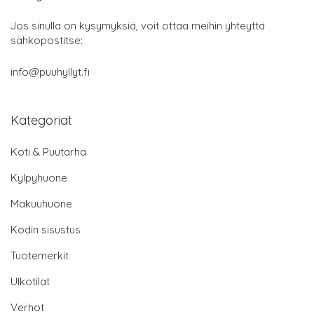
Jos sinulla on kysymyksiä, voit ottaa meihin yhteyttä
sähköpostitse:
info@puuhyllyt.fi
Kategoriat
Koti & Puutarha
Kylpyhuone
Makuuhuone
Kodin sisustus
Tuotemerkit
Ulkotilat
Verhot