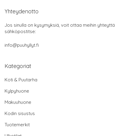
Yhteydenotto
Jos sinulla on kysymyksiä, voit ottaa meihin yhteyttä
sähköpostitse:
info@puuhyllyt.fi
Kategoriat
Koti & Puutarha
Kylpyhuone
Makuuhuone
Kodin sisustus
Tuotemerkit
Ulkotilat