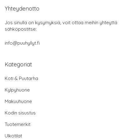
Yhteydenotto
Jos sinulla on kysymyksiä, voit ottaa meihin yhteyttä
sähköpostitse:
info@puuhyllyt.fi
Kategoriat
Koti & Puutarha
Kylpyhuone
Makuuhuone
Kodin sisustus
Tuotemerkit
Ulkotilat