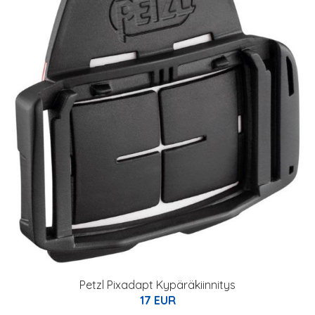
Petzl Pixadapt Kypäräkiinnitys
17 EUR