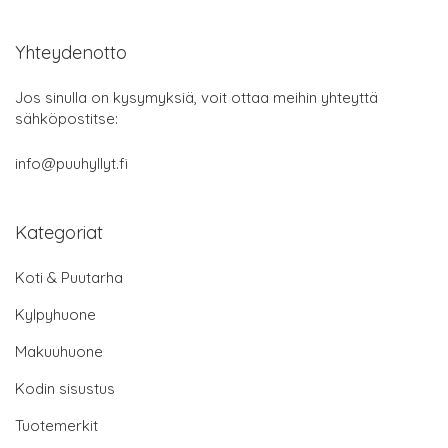
Yhteydenotto
Jos sinulla on kysymyksiä, voit ottaa meihin yhteyttä
sähköpostitse:
info@puuhyllyt.fi
Kategoriat
Koti & Puutarha
Kylpyhuone
Makuuhuone
Kodin sisustus
Tuotemerkit