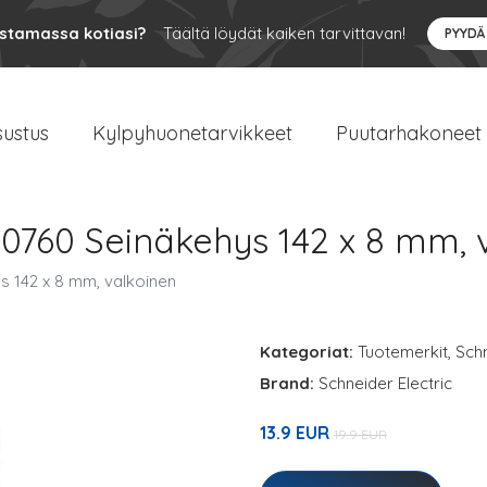
ustamassa kotiasi?
Täältä löydät kaiken tarvittavan!
PYYDÄ
sustus
Kylpyhuonetarvikkeet
Puutarhakoneet
90760 Seinäkehys 142 x 8 mm, 
s 142 x 8 mm, valkoinen
Kategoriat:
Tuotemerkit
,
Schn
Brand:
Schneider Electric
13.9 EUR
19.9 EUR