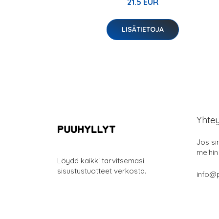
21.5 EUR
LISÄTIETOJA
Yhte
Jos si
meihin
Löydä kaikki tarvitsemasi
sisustustuotteet verkosta.
info@p