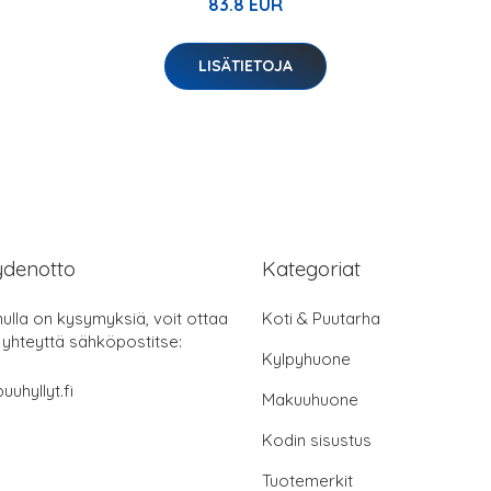
83.8 EUR
LISÄTIETOJA
ydenotto
Kategoriat
nulla on kysymyksiä, voit ottaa
Koti & Puutarha
 yhteyttä sähköpostitse:
Kylpyhuone
uuhyllyt.fi
Makuuhuone
Kodin sisustus
Tuotemerkit