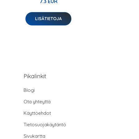
7.3 EUR
LISÄTIETOJA
Pikalinkit
Blogi
Ota yhteyttä
Käyttöehdot
Tietosuojakäytäntö
Sivukartta