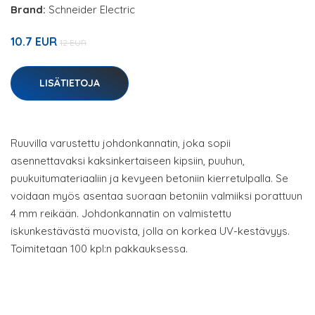
Brand:
Schneider Electric
10.7 EUR
12 EUR
LISÄTIETOJA
Ruuvilla varustettu johdonkannatin, joka sopii
asennettavaksi kaksinkertaiseen kipsiin, puuhun,
puukuitumateriaaliin ja kevyeen betoniin kierretulpalla. Se
voidaan myös asentaa suoraan betoniin valmiiksi porattuun
4 mm reikään. Johdonkannatin on valmistettu
iskunkestävästä muovista, jolla on korkea UV-kestävyys.
Toimitetaan 100 kpl:n pakkauksessa.