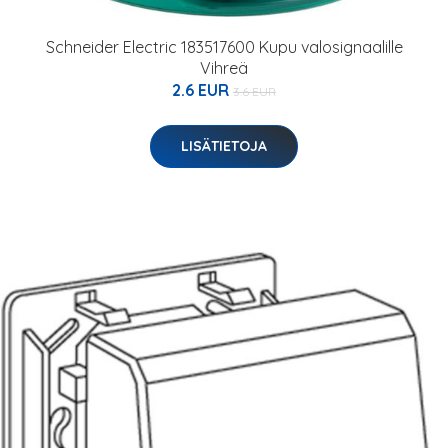
Schneider Electric 183517600 Kupu valosignaalille
Vihreä
2.6 EUR
3.6 EUR
LISÄTIETOJA