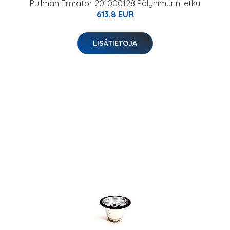
Pullman Ermator 201000128 Pölynimurin letku
613.8 EUR
LISÄTIETOJA