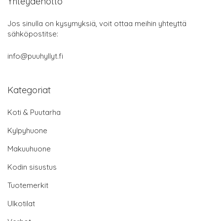
Yhteydenotto
Jos sinulla on kysymyksiä, voit ottaa meihin yhteyttä
sähköpostitse:
info@puuhyllyt.fi
Kategoriat
Koti & Puutarha
Kylpyhuone
Makuuhuone
Kodin sisustus
Tuotemerkit
Ulkotilat