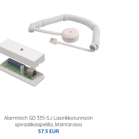
Alarmtech GD 335-SJ Lasirikkotunnistin
spiraalikaapelilla, liitäntärasia
57.5 EUR