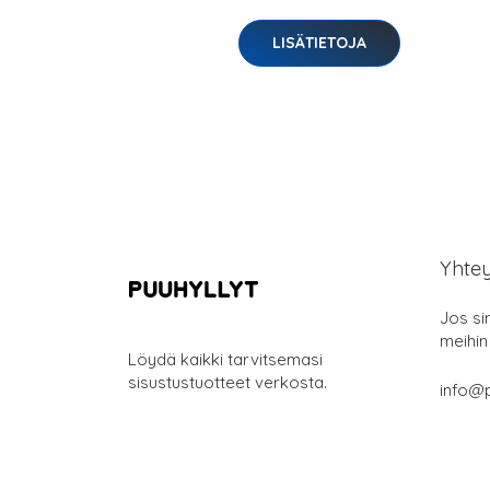
LISÄTIETOJA
Yhte
Jos si
meihin
Löydä kaikki tarvitsemasi
sisustustuotteet verkosta.
info@p