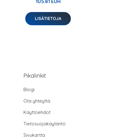
105.81 EUR
LISÄTIETOJA
Pikalinkit
Blogi
Ota yhteyttä
Käyttöehdot
Tietosuojakäytäntö
Sivukartta