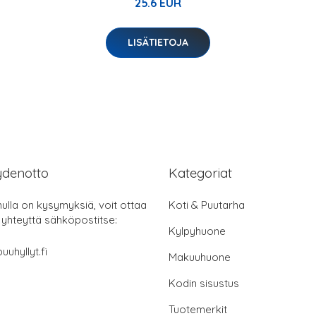
25.6 EUR
LISÄTIETOJA
ydenotto
Kategoriat
nulla on kysymyksiä, voit ottaa
Koti & Puutarha
 yhteyttä sähköpostitse:
Kylpyhuone
uuhyllyt.fi
Makuuhuone
Kodin sisustus
Tuotemerkit