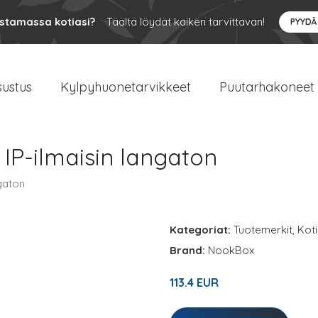
ustamassa kotiasi?
Täältä löydät kaiken tarvittavan!
PYYDÄ
sustus
Kylpyhuonetarvikkeet
Puutarhakoneet
IP-ilmaisin langaton
gaton
Kategoriat:
Tuotemerkit
,
Koti
Brand:
NookBox
113.4 EUR