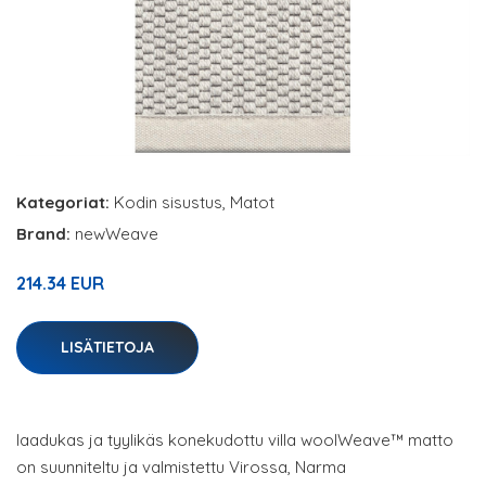
Kategoriat:
Kodin sisustus
,
Matot
Brand:
newWeave
214.34 EUR
LISÄTIETOJA
laadukas ja tyylikäs konekudottu villa woolWeave™ matto
on suunniteltu ja valmistettu Virossa, Narma