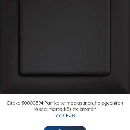
Eltako 30000594 Painike termoplastinen, halogeeniton
Musta, matta, käsittelemätön
77.7 EUR