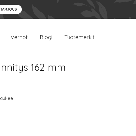
 TARJOUS
Verhot
Blogi
Tuotemerkit
innitys 162 mm
waukee