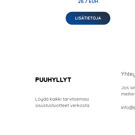
26.7 EUR
LISÄTIETOJA
Yhte
Jos si
meihin
Löydä kaikki tarvitsemasi
sisustustuotteet verkosta.
info@p