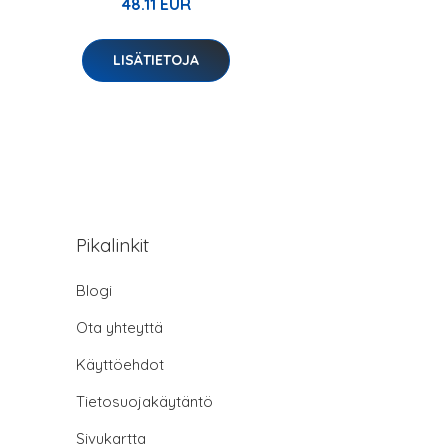
48.11 EUR
LISÄTIETOJA
Pikalinkit
Blogi
Ota yhteyttä
Käyttöehdot
Tietosuojakäytäntö
Sivukartta