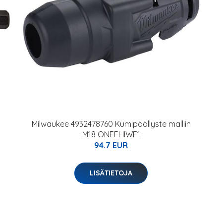
Milwaukee 4932478760 Kumipäällyste malliin
M18 ONEFHIWF1
94.7 EUR
LISÄTIETOJA