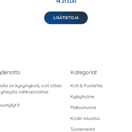
14.21 EUR
LISÄTIETOJA
ydenotto
Kategoriat
nulla on kysymyksiä, voit ottaa
Koti & Puutarha
 yhteyttä sähköpostitse:
Kylpyhuone
uuhyllyt.fi
Makuuhuone
Kodin sisustus
Tuotemerkit