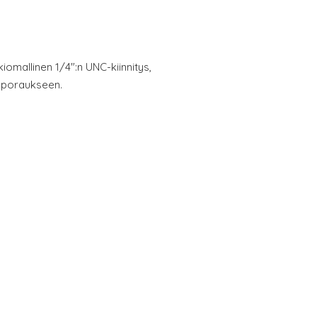
omallinen 1/4":n UNC-kiinnitys,
käporaukseen.