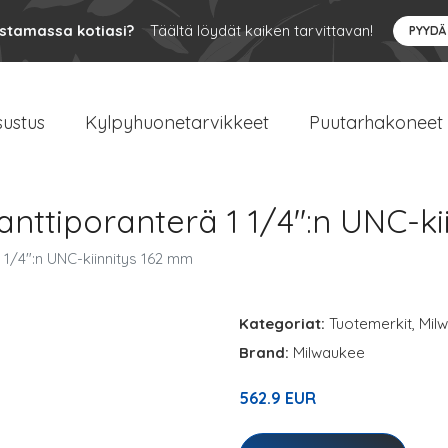
ustamassa kotiasi?
Täältä löydät kaiken tarvittavan!
PYYDÄ
sustus
Kylpyhuonetarvikkeet
Puutarhakoneet
ttiporanterä 1 1/4":n UNC-ki
1/4":n UNC-kiinnitys 162 mm
Kategoriat:
Tuotemerkit
,
Mil
Brand:
Milwaukee
562.9 EUR