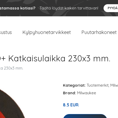
ustamassa kotiasi?
Täältä löydät kaiken tarvittavan!
PYYDÄ
sustus
Kylpyhuonetarvikkeet
Puutarhakoneet
+ Katkaisulaikka 230x3 mm.
ka 230x3 mm.
Kategoriat:
Tuotemerkit
,
Mil
Brand:
Milwaukee
8.5 EUR