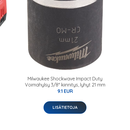
Milwaukee Shockwave Impact Duty
Voimahylsy 3/8" kiinnitys, lyhyt 21 mm
9.1 EUR
LISÄTIETOJA