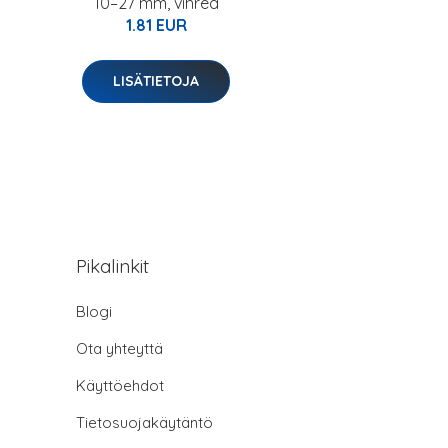
10–27 mm, vihreä
1.81 EUR
LISÄTIETOJA
Pikalinkit
Blogi
Ota yhteyttä
Käyttöehdot
Tietosuojakäytäntö