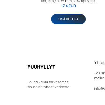
kärjet 3,3 x 35 mm, 200 kpl sinkki
17.4 EUR
LISÄTIETOJA
Yhte
Jos si
meihin
Löydä kaikki tarvitsemasi
sisustustuotteet verkosta.
info@p