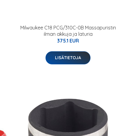
Milwaukee C18 PCG/310C-0B Massapuristin
ilman akkuja ja laturia
375.1 EUR
LISÄTIETOJA