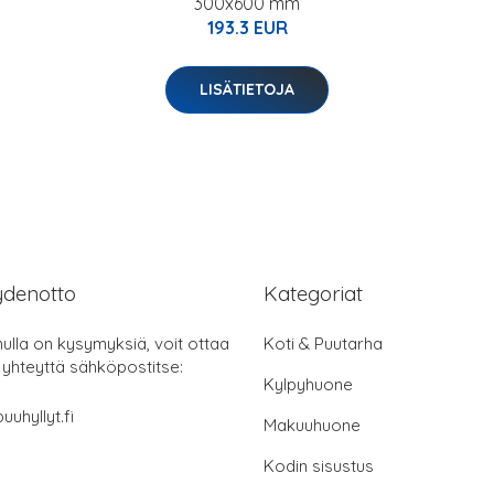
300x600 mm
193.3 EUR
LISÄTIETOJA
ydenotto
Kategoriat
nulla on kysymyksiä, voit ottaa
Koti & Puutarha
 yhteyttä sähköpostitse:
Kylpyhuone
uuhyllyt.fi
Makuuhuone
Kodin sisustus