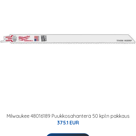
Milwaukee 48016189 Puukkosahanterä 50 kpl:n pakkaus
375.1 EUR