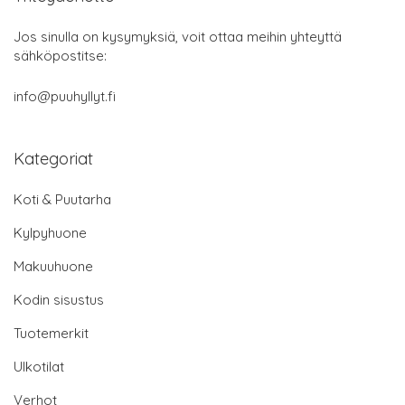
Jos sinulla on kysymyksiä, voit ottaa meihin yhteyttä
sähköpostitse:
info@puuhyllyt.fi
Kategoriat
Koti & Puutarha
Kylpyhuone
Makuuhuone
Kodin sisustus
Tuotemerkit
Ulkotilat
Verhot