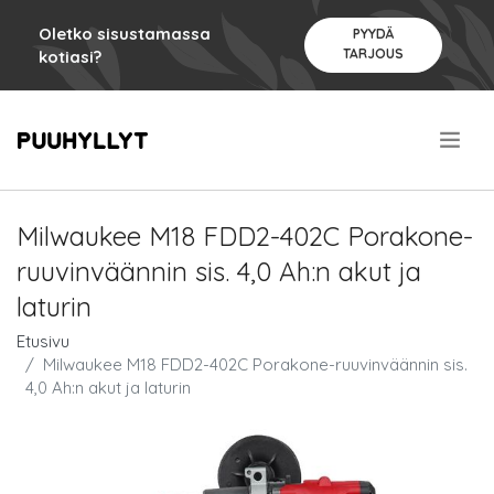
Oletko sisustamassa
PYYDÄ
TARJOUS
kotiasi?
.
Milwaukee M18 FDD2-402C Porakone-
ruuvinväännin sis. 4,0 Ah:n akut ja
laturin
Etusivu
Milwaukee M18 FDD2-402C Porakone-ruuvinväännin sis.
4,0 Ah:n akut ja laturin