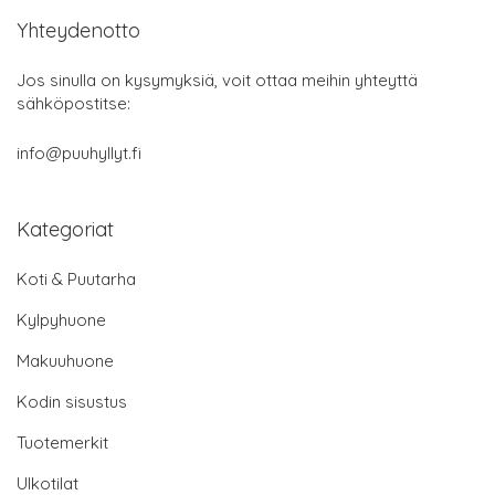
Yhteydenotto
Jos sinulla on kysymyksiä, voit ottaa meihin yhteyttä
sähköpostitse:
info@puuhyllyt.fi
Kategoriat
Koti & Puutarha
Kylpyhuone
Makuuhuone
Kodin sisustus
Tuotemerkit
Ulkotilat