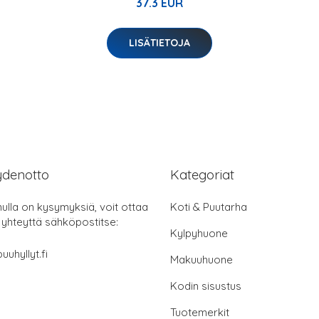
37.3 EUR
LISÄTIETOJA
ydenotto
Kategoriat
nulla on kysymyksiä, voit ottaa
Koti & Puutarha
 yhteyttä sähköpostitse:
Kylpyhuone
uuhyllyt.fi
Makuuhuone
Kodin sisustus
Tuotemerkit