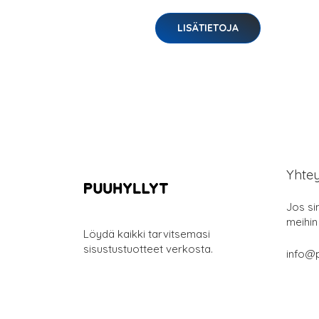
LISÄTIETOJA
Yhte
Jos si
meihin
Löydä kaikki tarvitsemasi
sisustustuotteet verkosta.
info@p