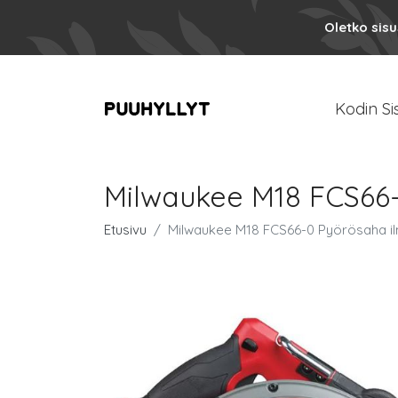
Oletko sis
Kodin Si
Milwaukee M18 FCS66-
Etusivu
Milwaukee M18 FCS66-0 Pyörösaha ilm