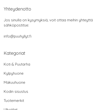
Yhteydenotto
Jos sinulla on kysymyksiä, voit ottaa meihin yhteyttä
sähköpostitse:
info@puuhyllyt.fi
Kategoriat
Koti & Puutarha
Kylpyhuone
Makuuhuone
Kodin sisustus
Tuotemerkit
Ulkotilat