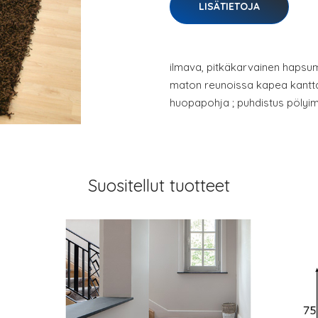
LISÄTIETOJA
ilmava, pitkäkarvainen hapsuma
maton reunoissa kapea kanttau
huopapohja ; puhdistus pölyimu
Suositellut tuotteet