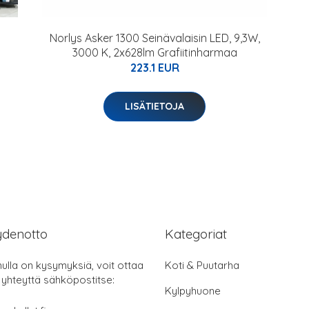
Norlys Asker 1300 Seinävalaisin LED, 9,3W,
3000 K, 2x628lm Grafiitinharmaa
223.1 EUR
LISÄTIETOJA
ydenotto
Kategoriat
nulla on kysymyksiä, voit ottaa
Koti & Puutarha
 yhteyttä sähköpostitse:
Kylpyhuone