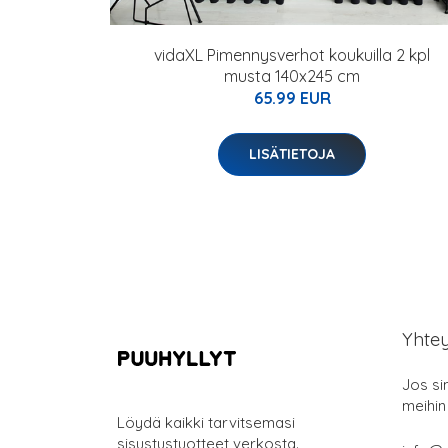
vidaXL Pimennysverhot koukuilla 2 kpl
musta 140x245 cm
65.99 EUR
LISÄTIETOJA
Yhte
Jos si
meihin
Löydä kaikki tarvitsemasi
sisustustuotteet verkosta.