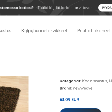
ustamassa kotiasi?
Täältä löydät kaiken tarvittavan!
PYYDÄ
sustus
Kylpyhuonetarvikkeet
Puutarhakoneet
Kategoriat:
Kodin sisustus
,
M
Brand:
newWeave
63.09 EUR