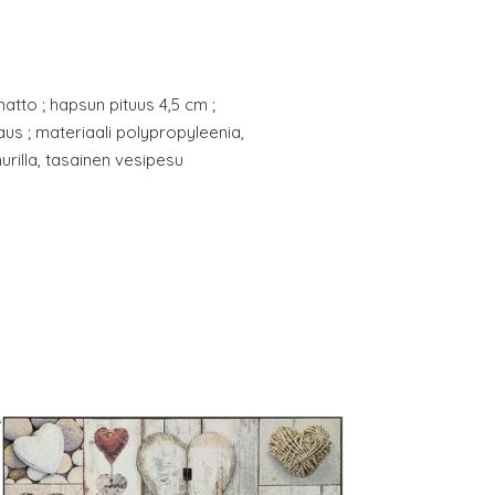
tto ; hapsun pituus 4,5 cm ;
s ; materiaali polypropyleenia,
rilla, tasainen vesipesu