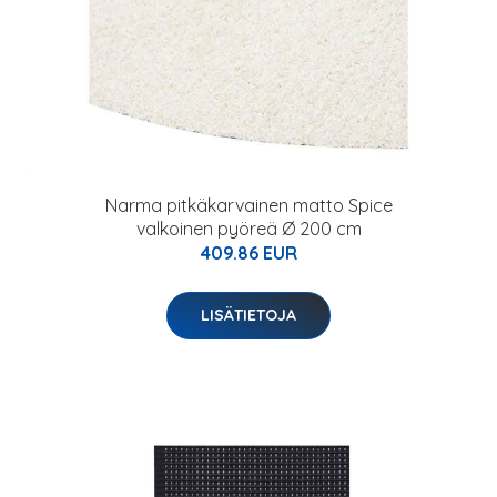
Narma pitkäkarvainen matto Spice
valkoinen pyöreä Ø 200 cm
409.86 EUR
LISÄTIETOJA