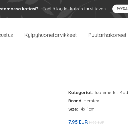
ustamassa kotiasi?
Täältä löydät kaiken tarvittavan!
PYYDÄ
sustus
Kylpyhuonetarvikkeet
Puutarhakoneet
Kategoriat:
Tuotemerkit
,
Kodi
Brand:
Hemtex
Size:
14x11cm
7.95 EUR
14.95 EUR