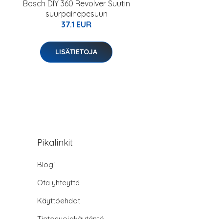
Bosch DIY 360 Revolver Suutin
suurpainepesuun
37.1 EUR
LISÄTIETOJA
Pikalinkit
Blogi
Ota yhteyttä
Käyttöehdot
Tietosuojakäytäntö