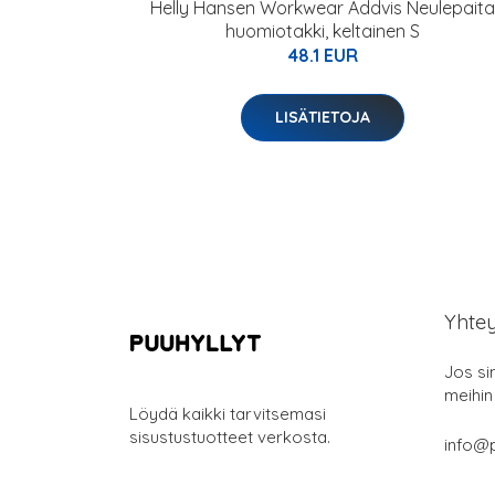
Helly Hansen Workwear Addvis Neulepaita
huomiotakki, keltainen S
48.1 EUR
LISÄTIETOJA
Yhte
Jos si
meihin
Löydä kaikki tarvitsemasi
sisustustuotteet verkosta.
info@p