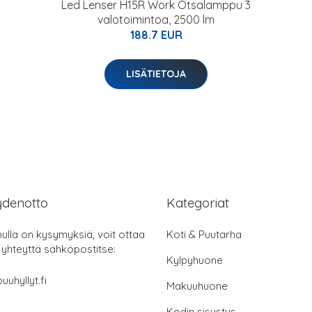
Led Lenser H15R Work Otsalamppu 3
valotoimintoa, 2500 lm
188.7 EUR
LISÄTIETOJA
ydenotto
Kategoriat
nulla on kysymyksiä, voit ottaa
Koti & Puutarha
 yhteyttä sähköpostitse:
Kylpyhuone
uuhyllyt.fi
Makuuhuone
Kodin sisustus