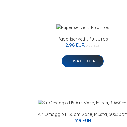
Paperiservetit, Pu Julros
2.98 EUR
5.95 EUR
LISÄTIETOJA
Klr Omaggio H50cm Vase, Musta, 30x30c
319 EUR