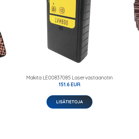
Makita LE00837085 Laservastaanotin
151.6 EUR
LISÄTIETOJA