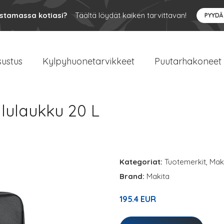
ustamassa kotiasi?
Täältä löydät kaiken tarvittavan!
PYYDÄ
sustus
Kylpyhuonetarvikkeet
Puutarhakoneet
lulaukku 20 L
Kategoriat:
Tuotemerkit
,
Mak
Brand:
Makita
195.4 EUR