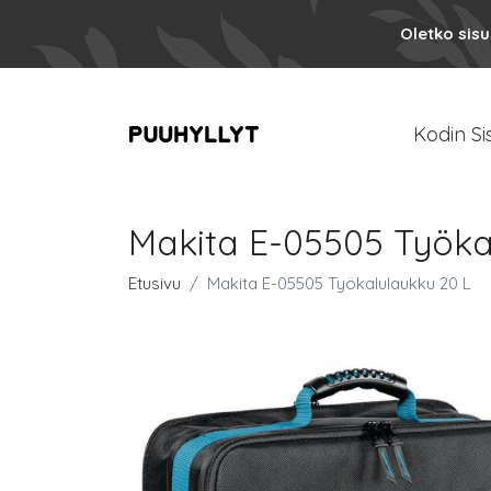
Oletko sis
Kodin Si
Makita E-05505 Työka
Etusivu
Makita E-05505 Työkalulaukku 20 L