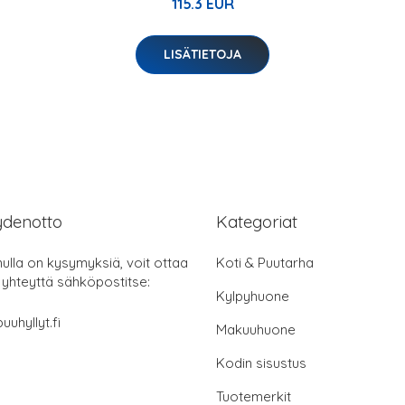
115.3 EUR
LISÄTIETOJA
ydenotto
Kategoriat
nulla on kysymyksiä, voit ottaa
Koti & Puutarha
 yhteyttä sähköpostitse:
Kylpyhuone
uuhyllyt.fi
Makuuhuone
Kodin sisustus
Tuotemerkit