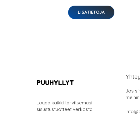
LISÄTIETOJA
Yhte
Jos si
meihin
Löydä kaikki tarvitsemasi
sisustustuotteet verkosta.
info@p