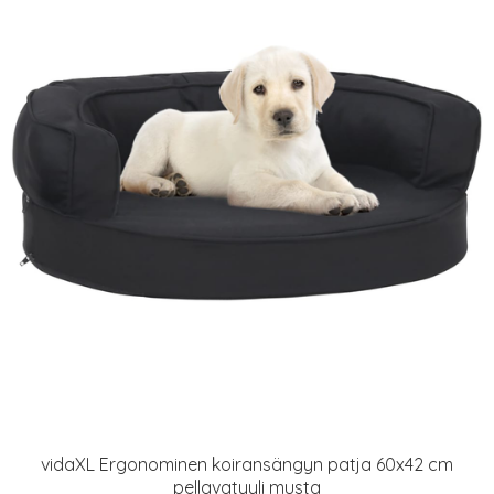
vidaXL Ergonominen koiransängyn patja 60x42 cm
pellavatyyli musta