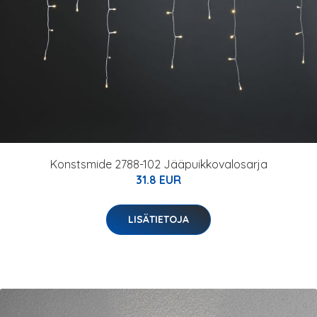
Konstsmide 2788-102 Jääpuikkovalosarja
31.8 EUR
LISÄTIETOJA