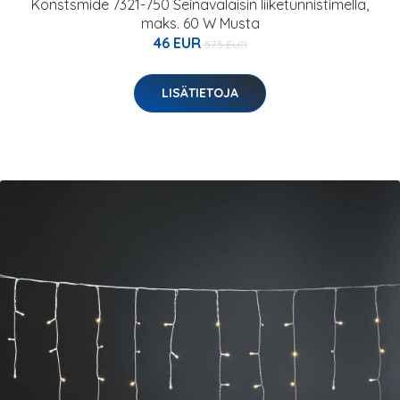
Konstsmide 7321-750 Seinävalaisin liiketunnistimella,
maks. 60 W Musta
46 EUR
57.5 EUR
LISÄTIETOJA