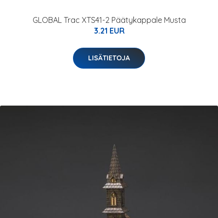
GLOBAL Trac XTS41-2 Päätykappale Musta
3.21 EUR
LISÄTIETOJA