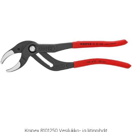
Knipex 8101250 Vesilukko- ja liitinpihdit