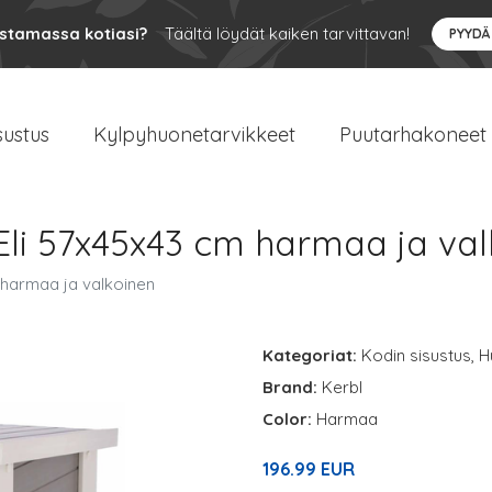
ustamassa kotiasi?
Täältä löydät kaiken tarvittavan!
PYYDÄ
sustus
Kylpyhuonetarvikkeet
Puutarhakoneet
Eli 57x45x43 cm harmaa ja va
 harmaa ja valkoinen
Kategoriat:
Kodin sisustus
,
H
Brand:
Kerbl
Color:
Harmaa
196.99 EUR