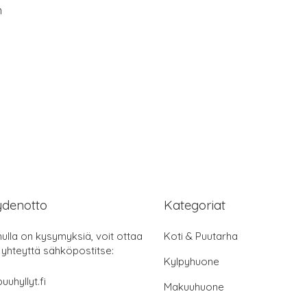
m
ydenotto
Kategoriat
nulla on kysymyksiä, voit ottaa
Koti & Puutarha
 yhteyttä sähköpostitse:
Kylpyhuone
uuhyllyt.fi
Makuuhuone