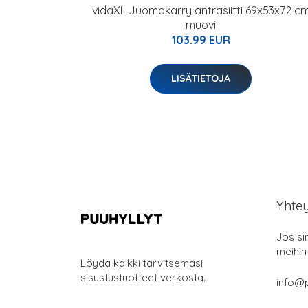
vidaXL Juomakärry antrasiitti 69x53x72 c
muovi
103.99 EUR
LISÄTIETOJA
Yhte
Jos si
meihin
Löydä kaikki tarvitsemasi
sisustustuotteet verkosta.
info@p