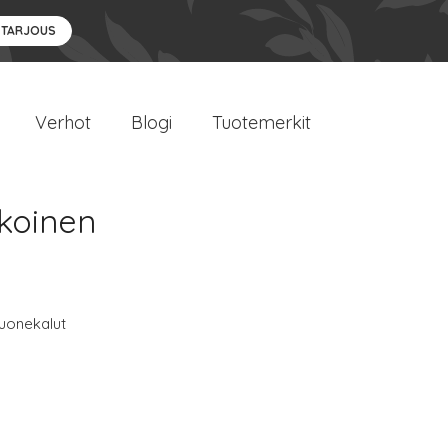
 TARJOUS
Verhot
Blogi
Tuotemerkit
lkoinen
uonekalut