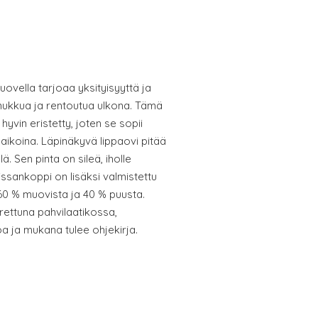
uovella tarjoaa yksityisyyttä ja
i nukkua ja rentoutua ulkona. Tämä
yvin eristetty, joten se sopii
aikoina. Läpinäkyvä lippaovi pitää
. Sen pinta on sileä, iholle
issankoppi on lisäksi valmistettu
 60 % muovista ja 40 % puusta.
rettuna pahvilaatikossa,
 ja mukana tulee ohjekirja.