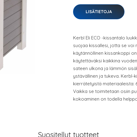
LISÄTIETOJA
Kerbl Eli ECO -kissantalo luukk
suojaa kissallesi, jotta se vo
käytännöllinen kissankoppi on h
käytettäväksi kaikkina vuoden
sateen ulkona ja lämmön sisällä
ystävällinen ja tukeva. Kerbl-k
kierrätetyistä materiaaleista:
Vaikka se toimitetaan osiin pu
kokoaminen on todella helppoa
Suositellut tuotteet