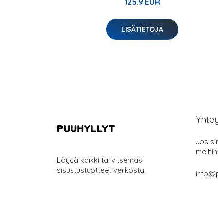
125.9 EUR
LISÄTIETOJA
Yhte
Jos si
meihin
Löydä kaikki tarvitsemasi
sisustustuotteet verkosta.
info@p