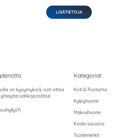
LISÄTIETOJA
ydenotto
Kategoriat
nulla on kysymyksiä, voit ottaa
Koti & Puutarha
 yhteyttä sähköpostitse:
Kylpyhuone
uuhyllyt.fi
Makuuhuone
Kodin sisustus
Tuotemerkit