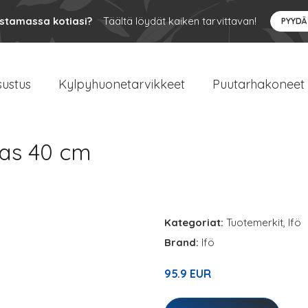
ustamassa kotiasi?
Täältä löydät kaiken tarvittavan!
PYYDÄ
sustus
Kylpyhuonetarvikkeet
Puutarhakoneet
las 40 cm
Kategoriat:
Tuotemerkit
,
Ifö
Brand:
Ifö
95.9 EUR