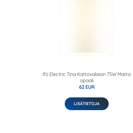
Ifö Electric Tina Kattovalaisin 75W Matta
opaali
62 EUR
LISÄTIETOJA