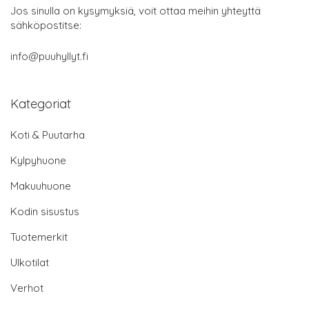
Jos sinulla on kysymyksiä, voit ottaa meihin yhteyttä
sähköpostitse:
info@puuhyllyt.fi
Kategoriat
Koti & Puutarha
Kylpyhuone
Makuuhuone
Kodin sisustus
Tuotemerkit
Ulkotilat
Verhot