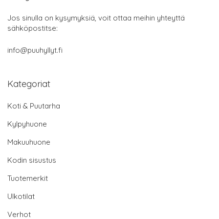
Jos sinulla on kysymyksiä, voit ottaa meihin yhteyttä
sähköpostitse:
info@puuhyllyt.fi
Kategoriat
Koti & Puutarha
Kylpyhuone
Makuuhuone
Kodin sisustus
Tuotemerkit
Ulkotilat
Verhot