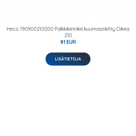
Heco 790900210000 Palkkikiinnike kuumasinkitty Oikea
210
81 EUR
LISÄTIETOJA