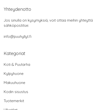
Yhteydenotto
Jos sinulla on kysymyksiä, voit ottaa meihin yhteyttä
sähköpostitse:
info@puuhyllyt.fi
Kategoriat
Koti & Puutarha
Kylpyhuone
Makuuhuone
Kodin sisustus
Tuotemerkit
Ulkotilat