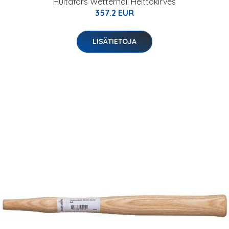
Hultafors Wetterhall Heittokirves
357.2 EUR
LISÄTIETOJA