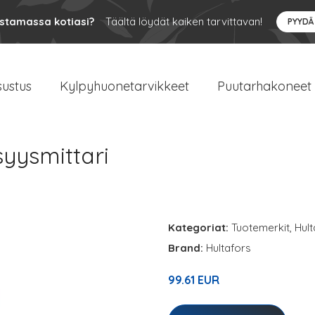
ustamassa kotiasi?
Täältä löydät kaiken tarvittavan!
PYYDÄ
sustus
Kylpyhuonetarvikkeet
Puutarhakoneet
syysmittari
Kategoriat:
Tuotemerkit
,
Hult
Brand:
Hultafors
99.61 EUR