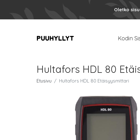
Oletko sis
Kodin Si
Hultafors HDL 80 Etäi
Etusivu
Hultafors HDL 80 Etäisyysmittari