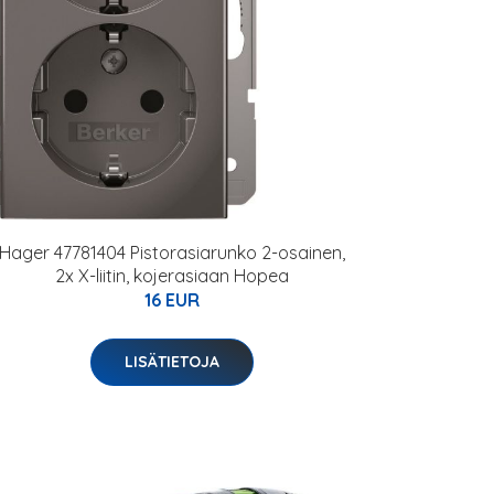
Hager 47781404 Pistorasiarunko 2-osainen,
2x X-liitin, kojerasiaan Hopea
16 EUR
LISÄTIETOJA