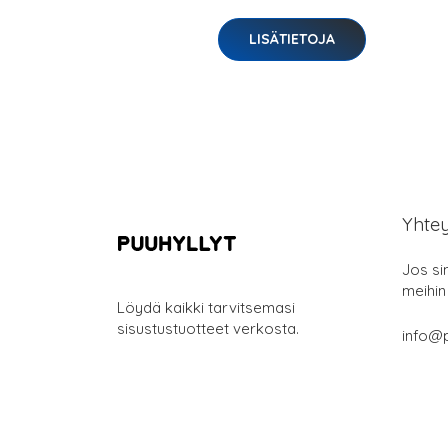
LISÄTIETOJA
Yhte
Jos si
meihin
Löydä kaikki tarvitsemasi
sisustustuotteet verkosta.
info@p