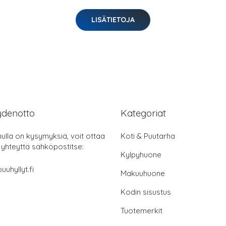
LISÄTIETOJA
ydenotto
Kategoriat
nulla on kysymyksiä, voit ottaa
Koti & Puutarha
 yhteyttä sähköpostitse:
Kylpyhuone
uuhyllyt.fi
Makuuhuone
Kodin sisustus
Tuotemerkit