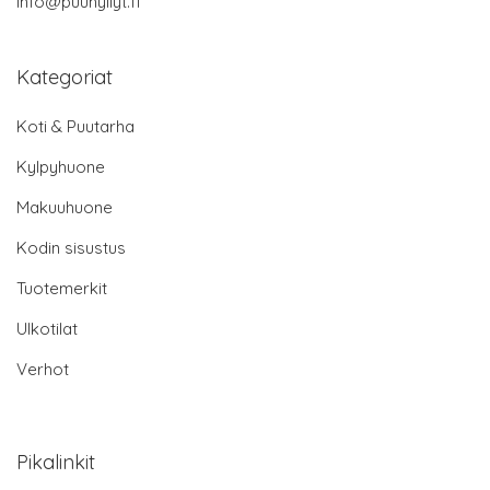
info@puuhyllyt.fi
Kategoriat
Koti & Puutarha
Kylpyhuone
Makuuhuone
Kodin sisustus
Tuotemerkit
Ulkotilat
Verhot
Pikalinkit