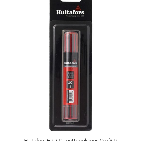
Hultafors HRD-G Täyttöpakkaus Grafiitti