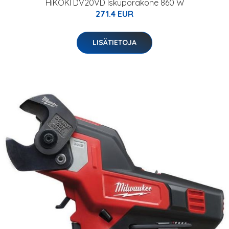
HiKOKI DV20VD Iskuporakone 860 W
271.4 EUR
LISÄTIETOJA