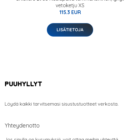
vetoketju XS
115.3 EUR
LISÄTIETOJA
Löydä kaikki tarvitsemasi sisustustuotteet verkosta.
Yhteydenotto
Jos sinulla on kysymyksiä, voit ottaa meihin yhteyttä