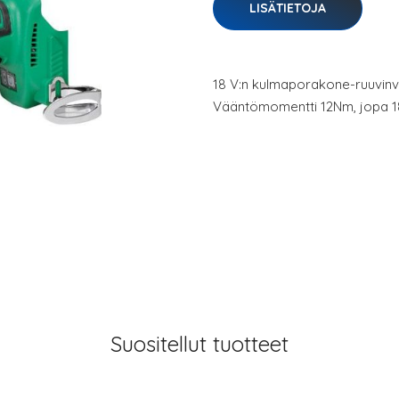
LISÄTIETOJA
18 V:n kulmaporakone-ruuvinvä
Vääntömomentti 12Nm, jopa 18
Suositellut tuotteet