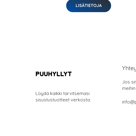
LISÄTIETOJA
Yhte
Jos si
meihin
Löydä kaikki tarvitsemasi
sisustustuotteet verkosta.
info@p