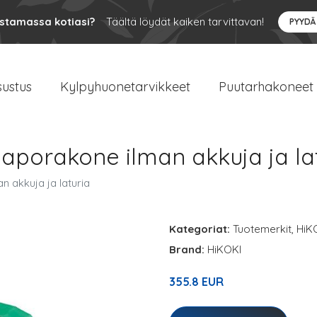
ustamassa kotiasi?
Täältä löydät kaiken tarvittavan!
PYYDÄ
sustus
Kylpyhuonetarvikkeet
Puutarhakoneet
porakone ilman akkuja ja la
 akkuja ja laturia
Kategoriat:
Tuotemerkit
,
HiK
Brand:
HiKOKI
355.8 EUR