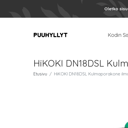
Oletko sis
Kodin Si
HiKOKI DN18DSL Kulma
Etusivu
HiKOKI DN18DSL Kulmaporakone ilman