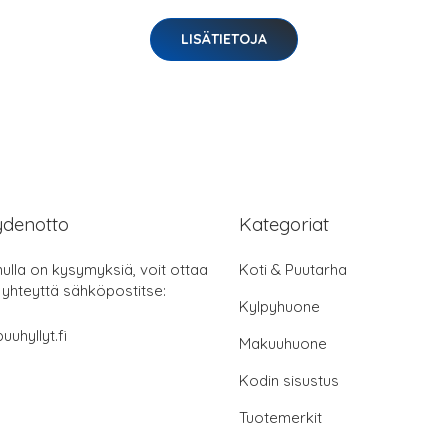
LISÄTIETOJA
ydenotto
Kategoriat
nulla on kysymyksiä, voit ottaa
Koti & Puutarha
 yhteyttä sähköpostitse:
Kylpyhuone
uuhyllyt.fi
Makuuhuone
Kodin sisustus
Tuotemerkit