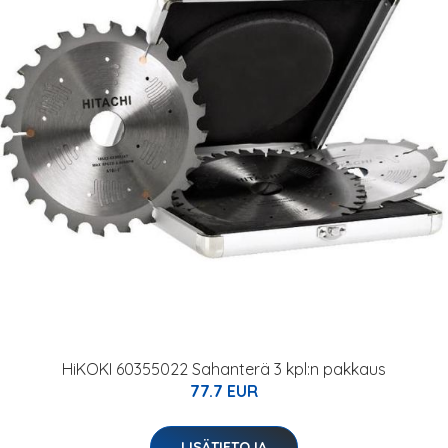
HiKOKI 60355022 Sahanterä 3 kpl:n pakkaus
77.7 EUR
LISÄTIETOJA