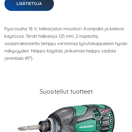
LISÄTIETOJA
Pyörösaha 18 V, hiiliharjaton moottori. Kompakti ja kätevä
käytössä. Terän halkaisija 125 mm, 2 nopeutta,
sisäänrakennettu lamppu varmistaa työstökappaleen hyvän
näkyvyyden. Helppo käyttää, jiirikulmaa helppo säätää
(enintään 45°).
Suositellut tuotteet