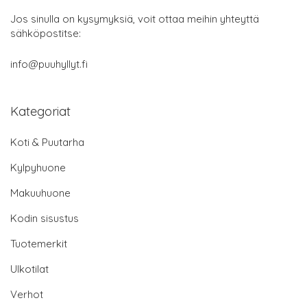
Jos sinulla on kysymyksiä, voit ottaa meihin yhteyttä
sähköpostitse:
info@puuhyllyt.fi
Kategoriat
Koti & Puutarha
Kylpyhuone
Makuuhuone
Kodin sisustus
Tuotemerkit
Ulkotilat
Verhot