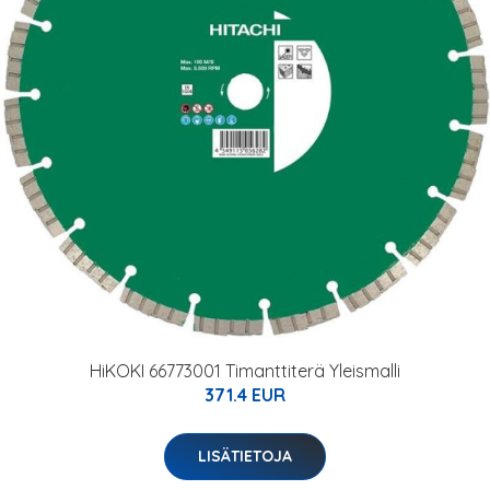
HiKOKI 66773001 Timanttiterä Yleismalli
371.4 EUR
LISÄTIETOJA