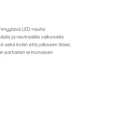
rimyytävä LED-nauha
ulla ja neutraalilla valkoisella
ti sekä kotiin että julkiseen tilaan,
aan parhaiten erinomaisen