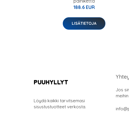
painiketta
188.6 EUR
LISÄTIETOJA
Yhte
Jos si
meihin
Löydä kaikki tarvitsemasi
sisustustuotteet verkosta.
info@p