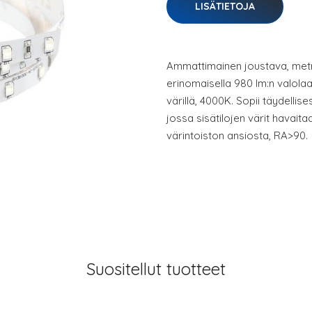
LISÄTIETOJA
Ammattimainen joustava, met
erinomaisella 980 lm:n valolaad
värillä, 4000K. Sopii täydellises
jossa sisätilojen värit havait
värintoiston ansiosta, RA>90.
Suositellut tuotteet