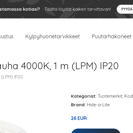
ustamassa kotiasi?
Täältä löydät kaiken tarvittavan!
PYYDÄ
sustus
Kylpyhuonetarvikkeet
Puutarhakoneet
auha 4000K, 1 m (LPM) IP20
 (LPM) IP20
Kategoriat:
Tuotemerkit
,
Kodi
Brand:
Hide-a-Lite
26 EUR