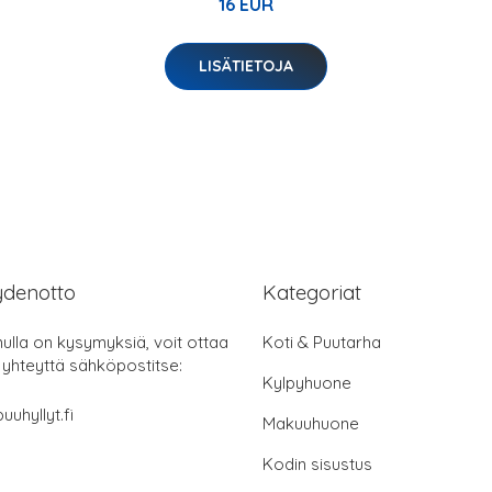
16 EUR
LISÄTIETOJA
ydenotto
Kategoriat
nulla on kysymyksiä, voit ottaa
Koti & Puutarha
 yhteyttä sähköpostitse:
Kylpyhuone
uuhyllyt.fi
Makuuhuone
Kodin sisustus