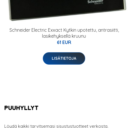
Schneider Electric Exxact Kytkin upotettu, antrasiitti,
lasikehyksellä kruunu
61 EUR
LISÄTIETOJA
Löydä kaikki tarvitsemasi sisustustuotteet verkosta.