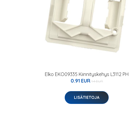
Elko EKO09335 Kiinnityskehys L3112 PH
0.91 EUR
1.4 EUR
LISÄTIETOJA