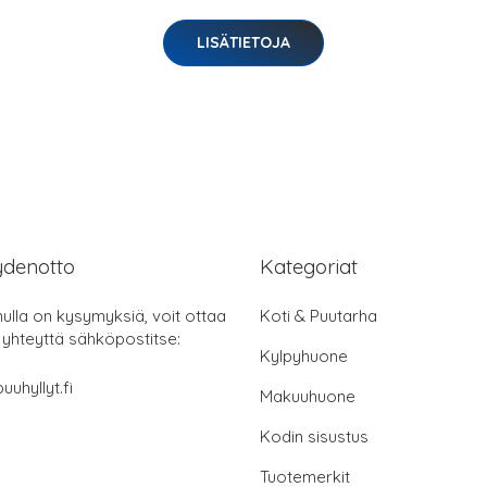
LISÄTIETOJA
ydenotto
Kategoriat
nulla on kysymyksiä, voit ottaa
Koti & Puutarha
 yhteyttä sähköpostitse:
Kylpyhuone
uuhyllyt.fi
Makuuhuone
Kodin sisustus
Tuotemerkit