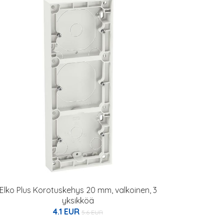
Elko Plus Korotuskehys 20 mm, valkoinen, 3
yksikköä
4.1 EUR
5.6 EUR