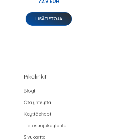
72.9 EUR
LISÄTIETOJA
Pikalinkit
Blogi
Ota yhteyttä
Käyttöehdot
Tietosuojakäytäntö
Sivukartta