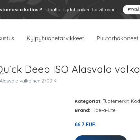
ustamassa kotiasi?
Täältä löydät kaiken tarvittavan!
PYYDÄ
sustus
Kylpyhuonetarvikkeet
Puutarhakoneet
Quick Deep ISO Alasvalo valk
 Alasvalo valkoinen 2700 K
Kategoriat:
Tuotemerkit
,
Kodi
Brand:
Hide-a-Lite
66.7 EUR