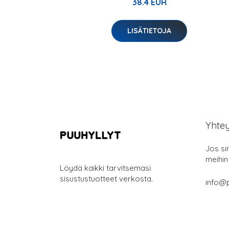
38.4 EUR
LISÄTIETOJA
Yhte
Jos si
meihin
Löydä kaikki tarvitsemasi
sisustustuotteet verkosta.
info@p