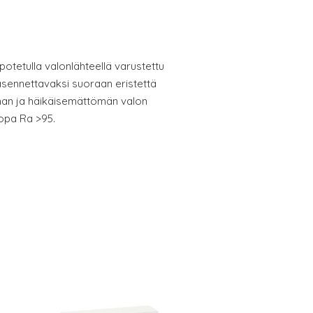
upotetulla valonlähteellä varustettu
asennettavaksi suoraan eristettä
an ja häikäisemättömän valon
 jopa Ra >95.