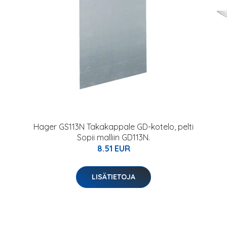
Hager GS113N Takakappale GD-kotelo, pelti
Sopii malliin GD113N.
8.51 EUR
LISÄTIETOJA