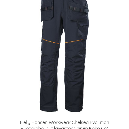
Helly Hansen Workwear Chelsea Evolution
Vyötäröhousut laivastonsininen Koko C44