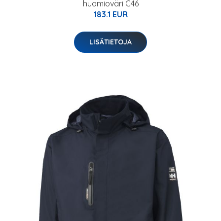
huomioväri C46
183.1 EUR
LISÄTIETOJA