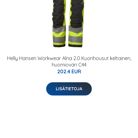
Helly Hansen Workwear Alna 2.0 Kuorihousut keltainen,
huomioväri C44
202.4 EUR
LISÄTIETOJA