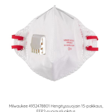
Milwaukee 4932478801 Hengityssuojain 15-pakkaus,
FFP2-suojausluokitus